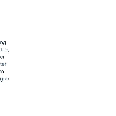
ung
aten,
ber
ter
am
ngen