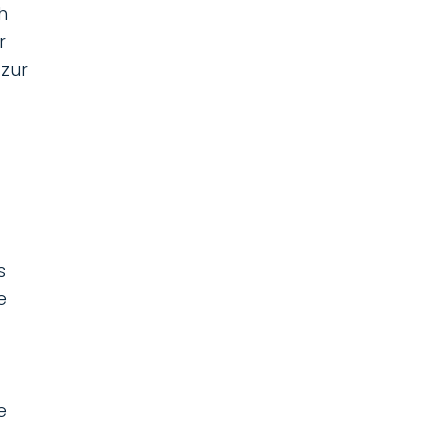
h
r
 zur
s
e
e