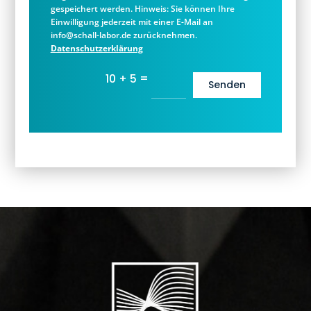
gespeichert werden. Hinweis: Sie können Ihre
Einwilligung jederzeit mit einer E-Mail an
info@schall-labor.de zurücknehmen.
Datenschutzerklärung
=
10 + 5
Senden